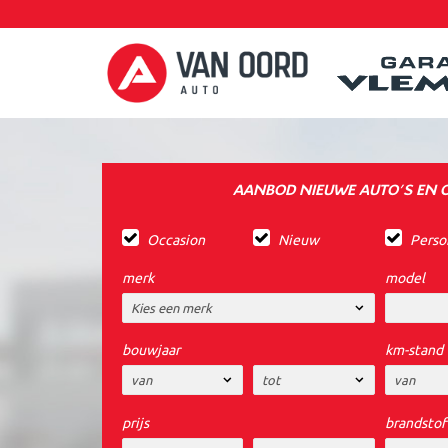
AANBOD NIEUWE AUTO'S EN 
Occasion
Nieuw
Perso
merk
model
bouwjaar
km-stand
prijs
brandstof