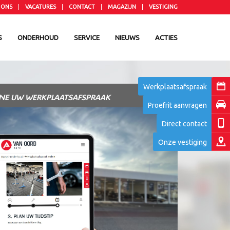
 ONS
VACATURES
CONTACT
MAGAZIJN
VESTIGING
S
ONDERHOUD
SERVICE
NIEUWS
ACTIES
Werkplaatsafspraa
INE UW WERKPLAATSAFSPRAAK
Proefrit aanvragen
Direct contact
Onze vestiging