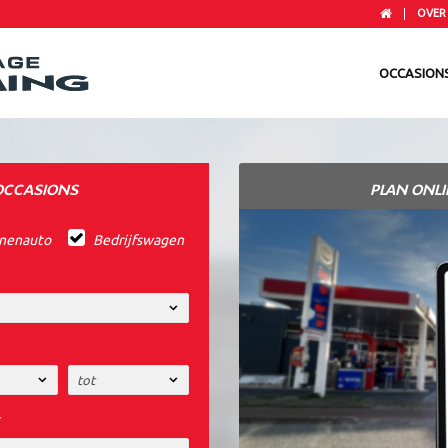
OVER
OCCASION
OCCASIONS
PLAN ONL
nenauto
Bedrijfswagen