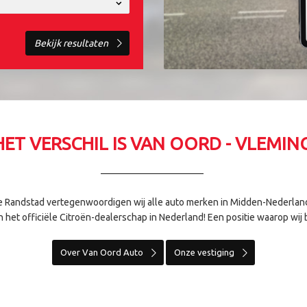
Bekijk
resultaten
HET VERSCHIL IS VAN OORD - VLEMIN
 Randstad vertegenwoordigen wij alle auto merken in Midden-Nederland.
 het officiële Citroën-dealerschap in Nederland! Een positie waarop wij bi
Over Van Oord Auto
Onze vestiging