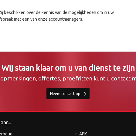
j beschikken over de kennis van de mogelijkheden om in uw
 afspraak met een van onze accountmanagers.
Wij staan klaar om u van dienst te zijn
, opmerkingen, offertes, proefritten kunt u contact
Neem contact op
aar...
erhoud
APK