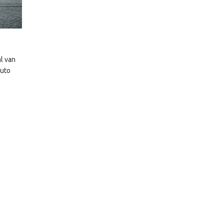
l van
auto