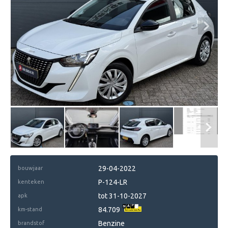
29-04-2022
bouwjaar
P-124-LR
kenteken
tot 31-10-2027
apk
84.709
km-stand
Benzine
brandstof