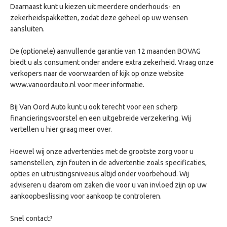
Anti doorSlip Regeling
Daarnaast kunt u kiezen uit meerdere onderhouds- en
Elektronisch Stabiliteits Programma
zekerheidspakketten, zodat deze geheel op uw wensen
Autonomous Emergency Braking
hill hold functie
aansluiten.
bots waarschuwing systeem
hoofd airbag(s) achter
radio
De (optionele) aanvullende garantie van 12 maanden BOVAG
hoofd airbag(s) voor
biedt u als consument onder andere extra zekerheid. Vraag onze
RDW-leges
passagiersairbag
verkopers naar de voorwaarden of kijk op onze website
verkeersbord detectie
YR07
Peugeot Connect SOS & Assistance
www.vanoordauto.nl voor meer informatie.
vermoeidheids herkenning
rijstrooksensor met correctie
Bij Van Oord Auto kunt u ook terecht voor een scherp
stuurbekrachtiging
financieringsvoorstel en een uitgebreide verzekering. Wij
zij airbag(s) voor
vertellen u hier graag meer over.
Hoewel wij onze advertenties met de grootste zorg voor u
samenstellen, zijn fouten in de advertentie zoals specificaties,
opties en uitrustingsniveaus altijd onder voorbehoud. Wij
adviseren u daarom om zaken die voor u van invloed zijn op uw
aankoopbeslissing voor aankoop te controleren.
Snel contact?