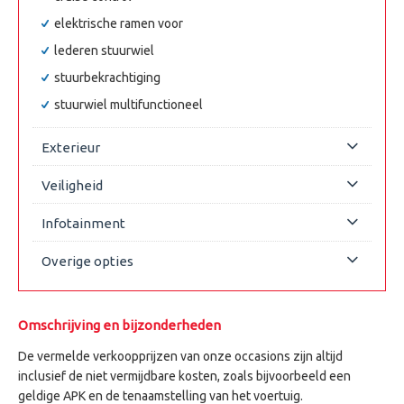
elektrische ramen voor
lederen stuurwiel
stuurbekrachtiging
stuurwiel multifunctioneel
Exterieur
Veiligheid
buitenspiegels elektrisch verstelbaar
buitenspiegels in carrosseriekleur
Infotainment
alarm klasse 1(startblokkering)
buitenspiegels verwarmbaar
bandenspanningscontrolesysteem
Overige opties
Bluetooth telefoonvoorbereiding
dimlichten automatisch
bestuurdersairbag
DAB ontvanger
Bekleding stof
Brake Assist System
multimedia-voorbereiding
Omschrijving en bijzonderheden
Apple Carplay/Android Auto
centrale deurvergrendeling met afstandsbediening
airco
De vermelde verkoopprijzen van onze occasions zijn altijd
cruise control
inclusief de niet vermijdbare kosten, zoals bijvoorbeeld een
Anti Blokkeer Systeem
elektronische remkrachtverdeling
geldige APK en de tenaamstelling van het voertuig.